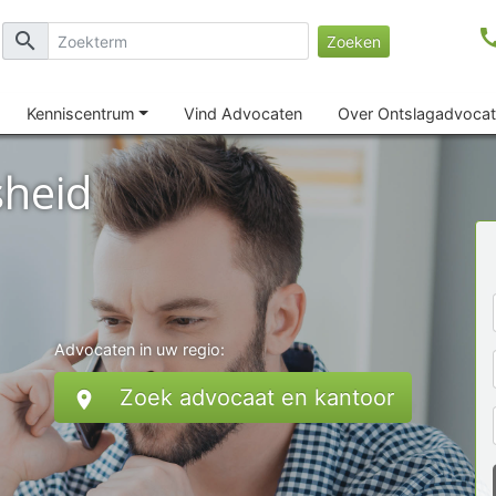
ca
search
Zoeken
Kenniscentrum
Vind Advocaten
Over Ontslagadvocat
sheid
Advocaten in uw regio:
Zoek advocaat en kantoor
location_on