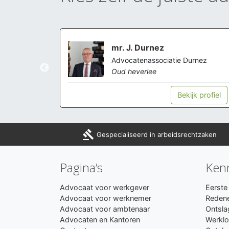
mr. J. Durnez
Debels
Advocatenassociatie Durnez
Oud heverlee
k profiel
Bekijk profiel
gavel
Gespecialiseerd in arbeidsrechtzaken
Pagina’s
Ken
Advocaat voor werkgever
Eerste 
Advocaat voor werknemer
Redene
Advocaat voor ambtenaar
Ontsla
Advocaten en Kantoren
Werklo