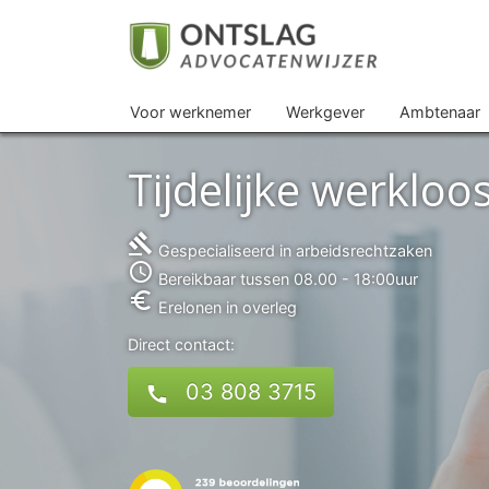
Voor werknemer
Werkgever
Ambtenaar
Tijdelijke werkloo
gavel
Gespecialiseerd in arbeidsrechtzaken
access_time
Bereikbaar tussen 08.00 - 18:00uur
euro_symbol
Erelonen in overleg
Direct contact:
03 808 3715
call