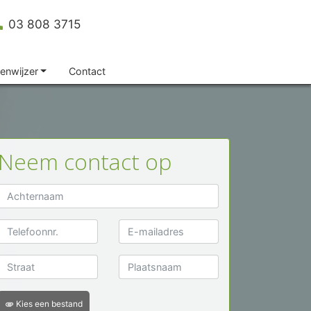
ll
03 808 3715
enwijzer
Contact
Neem contact op
Kies een bestand
attachment