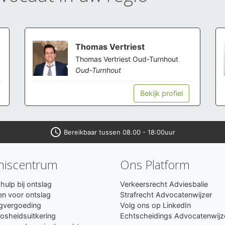
Thomas Vertriest
Thomas Vertriest Oud-Turnhout
Oud-Turnhout
Bekijk profiel
access_time
Bereikbaar tussen 08.00 - 18:00uur
niscentrum
Ons Platform
hulp bij ontslag
Verkeersrecht Adviesbalie
n voor ontslag
Strafrecht Advocatenwijzer
gvergoeding
Volg ons op LinkedIn
osheidsuitkering
Echtscheidings Advocatenwijz