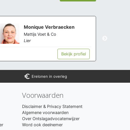
Monique Verbraecken
Mattijs Voet & Co
Lier
Bekijk profiel
euro_symbol
Erelonen in overleg
Voorwaarden
Disclaimer & Privacy Statement
Algemene voorwaarden
Over Ontslagadvocatenwijzer
er
Word ook deelnemer