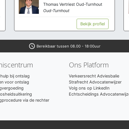
Thomas Vertriest Oud-Turnhout
Oud-Turnhout
Bekijk profiel
access_time
Bereikbaar tussen 08.00 - 18:00uur
niscentrum
Ons Platform
hulp bij ontslag
Verkeersrecht Adviesbalie
n voor ontslag
Strafrecht Advocatenwijzer
gvergoeding
Volg ons op LinkedIn
osheidsuitkering
Echtscheidings Advocatenwijz
gprocedure via de rechter