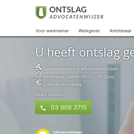
Voor werknemer
Werkgever
Ambtenaar
U heeft ontslag 
gavel
Gespecialiseerd in arbeidsrechtzaken
access_time
Bereikbaar tussen 08.00 - 18:00uur
euro_symbol
Erelonen in overleg
Direct contact:
03 808 3715
call