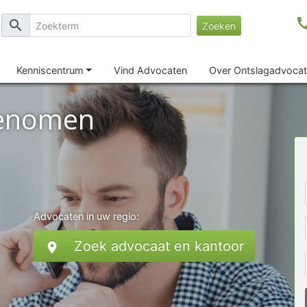
ca
search
Zoeken
Kenniscentrum
Vind Advocaten
Over Ontslagadvocat
genomen
Advocaten in uw regio:
Zoek advocaat en kantoor
location_on