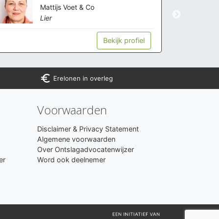
Mattijs Voet & Co
Lier
Bekijk profiel
euro_symbol
Erelonen in overleg
Voorwaarden
Disclaimer & Privacy Statement
Algemene voorwaarden
Over Ontslagadvocatenwijzer
er
Word ook deelnemer