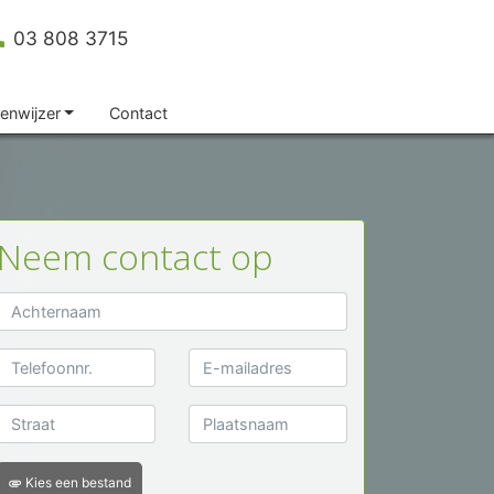
ll
03 808 3715
enwijzer
Contact
Neem contact op
Kies een bestand
attachment