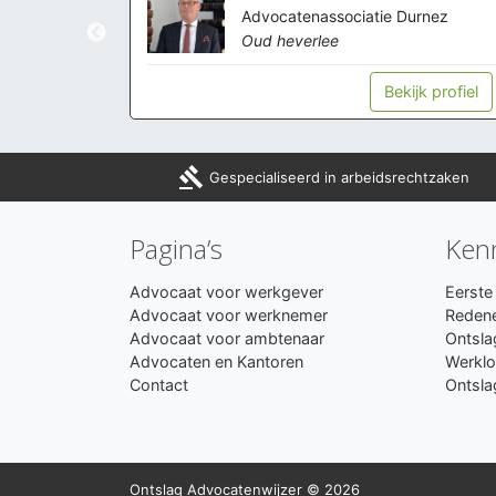
Debels
Advocatenassociatie Durnez
Oud heverlee
k profiel
Bekijk profiel
gavel
Gespecialiseerd in arbeidsrechtzaken
Pagina’s
Ken
Advocaat voor werkgever
Eerste 
Advocaat voor werknemer
Redene
Advocaat voor ambtenaar
Ontsla
Advocaten en Kantoren
Werklo
Contact
Ontsla
Ontslag Advocatenwijzer © 2026